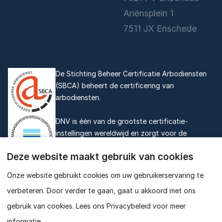
Ariënsplein 1
7511 JX Enschede
De Stichting Beheer Certificatie Arbodiensten
(SBCA) beheert de certificering van
arbodiensten.
DNV is één van de grootste certificatie-
instellingen wereldwijd en zorgt voor de
jaarlijkse externe audit van onze organisatie.
Deze website maakt gebruik van cookies
Onze website gebruikt cookies om uw gebruikerservaring te
©
2026
duGardijn
verbeteren. Door verder te gaan, gaat u akkoord met ons
Klachtenreglement
Privacy Statement
gebruik van cookies. Lees ons Privacybeleid voor meer
KAM Beleid
Algemene voorwaarden
informatie.