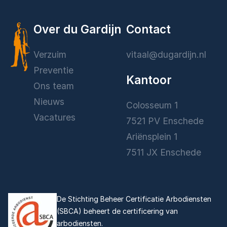
Over du Gardijn
Contact
Verzuim
vitaal@dugardijn.nl
Preventie
Kantoor
Ons team
Nieuws
Colosseum 1
Vacatures
7521 PV Enschede
Ariënsplein 1
7511 JX Enschede
De Stichting Beheer Certificatie Arbodiensten
(SBCA) beheert de certificering van
arbodiensten.